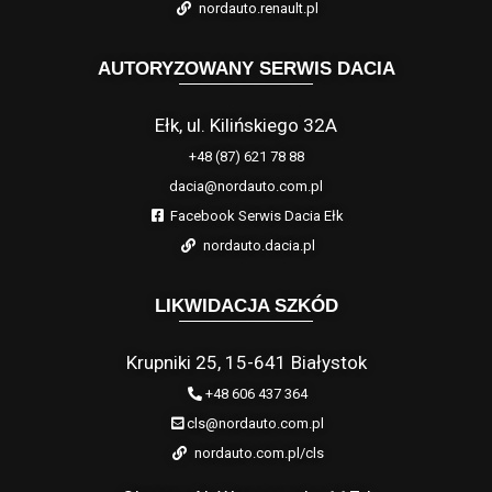
nordauto.renault.pl
AUTORYZOWANY SERWIS DACIA
Ełk, ul. Kilińskiego 32A
+48 (87) 621 78 88
dacia@nordauto.com.pl
Facebook Serwis Dacia Ełk
nordauto.dacia.pl
LIKWIDACJA SZKÓD
Krupniki 25, 15-641 Białystok
+48 606 437 364
cls@nordauto.com.pl
nordauto.com.pl/cls