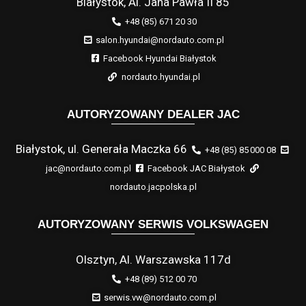
Białystok, Al. Jana Pawła II 85
+48 (85) 671 20 30
salon.hyundai@nordauto.com.pl
Facebook Hyundai Białystok
nordauto.hyundai.pl
AUTORYZOWANY DEALER JAC
Białystok, ul. Generała Maczka 66
+48 (85) 85 000 08
jac@nordauto.com.pl
Facebook JAC Białystok
nordauto.jacpolska.pl
AUTORYZOWANY SERWIS VOLKSWAGEN
Olsztyn, Al. Warszawska 117d
+48 (89) 512 00 70
serwis.vw@nordauto.com.pl