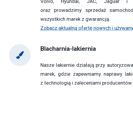
Volvo, Hyundai, JAC, Jaguar i
oraz prowadzimy sprzedaż samocho
wszystkich marek z gwarancją.
Zobacz aktualną ofertę nowych i używany
Blacharnia-lakiernia
Nasze lakiernie działają przy autoryzow
marek, gdzie zapewniamy naprawy laki
z technologią i zaleceniami producentów.