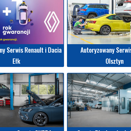
y Serwis Renault i Dacia
Autoryzowany Serwi
Ełk
Olsztyn