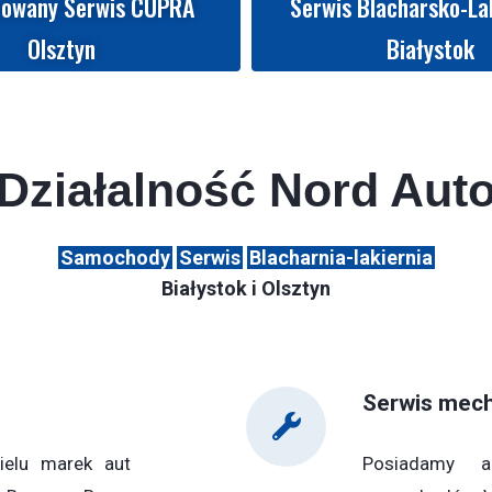
zowany Serwis CUPRA
Serwis Blacharsko-La
Olsztyn
Białystok
Działalność Nord Aut
Samochody
Serwis
Blacharnia-lakiernia
Białystok i Olsztyn
Serwis mec
elu marek aut
Posiadamy a