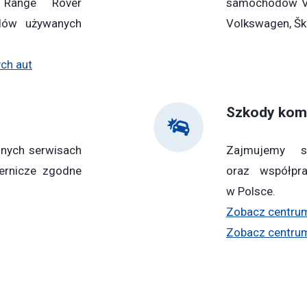
 Range Rover
samochodów Vol
dów używanych
Volkswagen, Ško
ch aut
Szkody kom
anych serwisach
Zajmujemy s
ernicze zgodne
oraz współpr
w Polsce.
Zobacz centrum 
Zobacz centrum