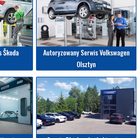
s Škoda
Autoryzowany Serwis Volkswagen
Olsztyn