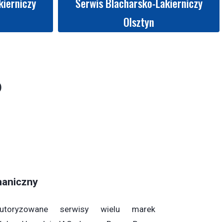
kierniczy
Serwis Blacharsko-Lakierniczy
Olsztyn
o
haniczny
utoryzowane serwisy wielu marek