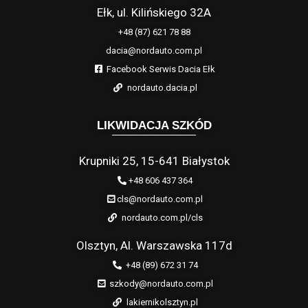
Ełk, ul. Kilińskiego 32A
+48 (87) 621 78 88
dacia@nordauto.com.pl
Facebook Serwis Dacia Ełk
nordauto.dacia.pl
LIKWIDACJA SZKÓD
Krupniki 25, 15-641 Białystok
+48 606 437 364
cls@nordauto.com.pl
nordauto.com.pl/cls
Olsztyn, Al. Warszawska 117d
+48 (89) 672 31 74
szkody@nordauto.com.pl
lakiernikolsztyn.pl