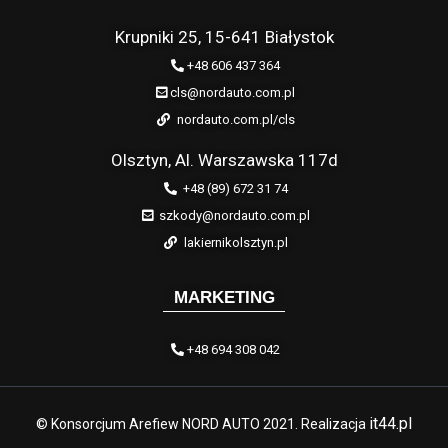
Krupniki 25, 15-641 Białystok
+48 606 437 364
cls@nordauto.com.pl
nordauto.com.pl/cls
Olsztyn, Al. Warszawska 117d
+48 (89) 672 31 74
szkody@nordauto.com.pl
lakiernikolsztyn.pl
MARKETING
+48 694 308 042
it44.pl
© Konsorcjum Arefiew NORD AUTO 2021. Realizacja