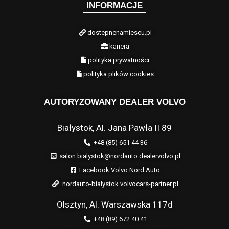
INFORMACJE
dostepnenamiescu.pl
kariera
polityka prywatności
polityka plików cookies
AUTORYZOWANY DEALER VOLVO
Białystok, Al. Jana Pawła II 89
+48 (85) 651 44 36
salon.bialystok@nordauto.dealervolvo.pl
Facebook Volvo Nord Auto
nordauto-bialystok.volvocars-partner.pl
Olsztyn, Al. Warszawska 117d
+48 (89) 672 40 41