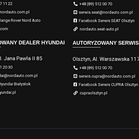
7 11 22
+48 (89) 512 00 70
nordauto.com.pl
serwis.seat@nordauto.com.pl
ange Rover Nord Auto
Facebook Serwis SEAT Olsztyn
r.com
nordauto.seat-auto.pl
OWANY DEALER HYUNDAI
AUTORYZOWANY SERWIS
l. Jana Pawła II 85
Olsztyn, Al. Warszawska 11
1 20 30
+48 (89) 512 00 70
dai@nordauto.com.pl
serwis.cupra@nordauto.com.pl
yundai Białystok
Facebook Serwis CUPRA Olsztyn
yundai.pl
cupraolsztyn.pl