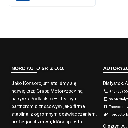
Napęd przedni
NORD AUTO SP. Z O.O.
AUTORYZ
Jako Konsorcjum staliśmy się
Białystok, A
największą Grupą Motoryzacyjną
+48 (85) 65
na rynku Podlaskim – idealnym
salon.bialy
partnerem biznesowym jako firma
Facebook V
stabilna, z ogromnym doświadczeniem,
nordauto-b
profesjonalizmem, która sprosta
Olsztyn, A