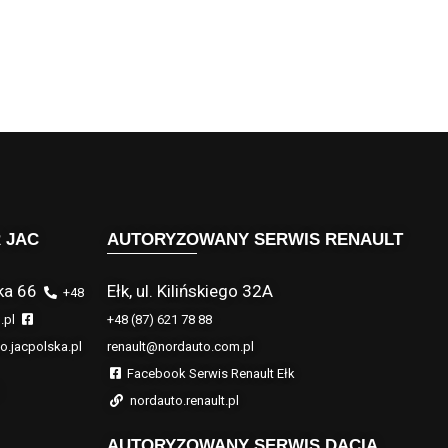
 JAC
AUTORYZOWANY SERWIS RENAULT
ka 66
Ełk, ul. Kilińskiego 32A
+48
.pl
+48 (87) 621 78 88
o.jacpolska.pl
renault@nordauto.com.pl
Facebook Serwis Renault Ełk
nordauto.renault.pl
AUTORYZOWANY SERWIS DACIA