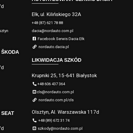
7d
Ełk, ul. Kilińskiego 32A
+48 (87) 621 78 88
sztyn
dacia@nordauto.com.pl
Facebook Serwis Dacia Ełk
nordauto.dacia.pl
 ŠKODA
LIKWIDACJA SZKÓD
7d
Krupniki 25, 15-641 Białystok
+48 606 437 364
cls@nordauto.com.pl
nordauto.com.pl/cls
Olsztyn, Al. Warszawska 117d
 SEAT
+48 (89) 672 31 74
7d
szkody@nordauto.com.pl