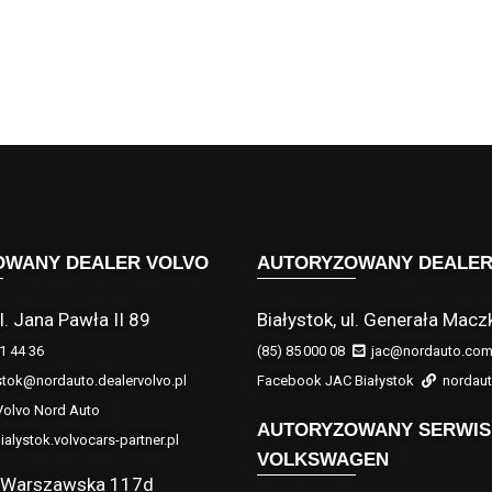
OWANY DEALER VOLVO
AUTORYZOWANY DEALER
l. Jana Pawła II 89
Białystok, ul. Generała Macz
1 44 36
(85) 85 000 08
jac@nordauto.com
stok@nordauto.dealervolvo.pl
Facebook JAC Białystok
nordaut
olvo Nord Auto
AUTORYZOWANY SERWIS
ialystok.volvocars-partner.pl
VOLKSWAGEN
l. Warszawska 117d