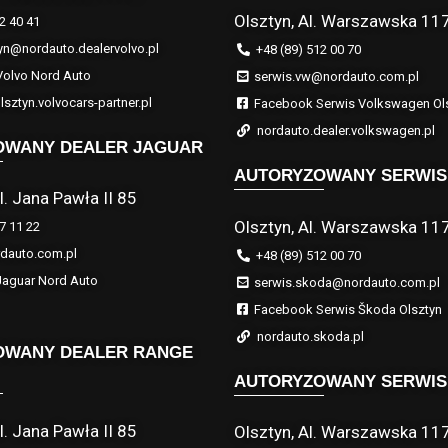
Olsztyn, Al. Warszawska 11
2 40 41
yn@nordauto.dealervolvo.pl
+48 (89) 512 00 70
olvo Nord Auto
serwis.vw@nordauto.com.pl
lsztyn.volvocars-partner.pl
Facebook Serwis Volkswagen Ol
nordauto.dealer.volkswagen.pl
OWANY DEALER JAGUAR
AUTORYZOWANY SERWIS
l. Jana Pawła II 85
Olsztyn, Al. Warszawska 11
7 11 22
dauto.com.pl
+48 (89) 512 00 70
aguar Nord Auto
serwis.skoda@nordauto.com.pl
Facebook Serwis Škoda Olsztyn
nordauto.skoda.pl
OWANY DEALER RANGE
AUTORYZOWANY SERWIS
l. Jana Pawła II 85
Olsztyn, Al. Warszawska 11