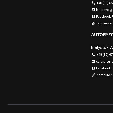
+48 (85) 66
landrover@
Facebook R
rangerove
AUTORYZ
Białystok, A
+48 (85) 67
salon.hyun
Facebook H
nordauto.h