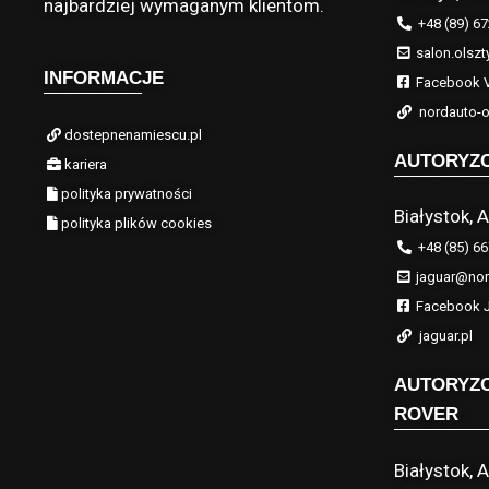
najbardziej wymaganym klientom.
+48 (89) 67
salon.olszt
INFORMACJE
Facebook V
nordauto-o
dostepnenamiescu.pl
AUTORYZ
kariera
polityka prywatności
Białystok, A
polityka plików cookies
+48 (85) 66
jaguar@nor
Facebook J
jaguar.pl
AUTORYZ
ROVER
Białystok, A