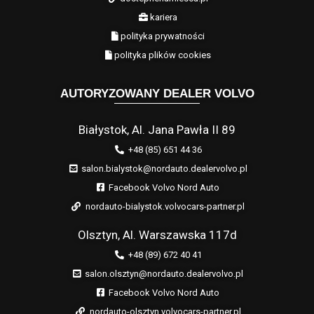
kariera
polityka prywatności
polityka plików cookies
AUTORYZOWANY DEALER VOLVO
Białystok, Al. Jana Pawła II 89
+48 (85) 651 44 36
salon.bialystok@nordauto.dealervolvo.pl
Facebook Volvo Nord Auto
nordauto-bialystok.volvocars-partner.pl
Olsztyn, Al. Warszawska 117d
+48 (89) 672 40 41
salon.olsztyn@nordauto.dealervolvo.pl
Facebook Volvo Nord Auto
nordauto-olsztyn.volvocars-partner.pl