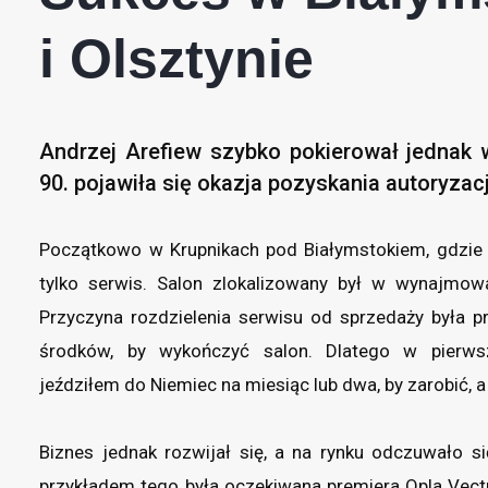
i Olsztynie
Andrzej Arefiew szybko pokierował jednak 
90. pojawiła się okazja pozyskania autoryzacj
Początkowo w Krupnikach pod Białymstokiem, gdzie z
tylko serwis. Salon zlokalizowany był w wynajmo
Przyczyna rozdzielenia serwisu od sprzedaży była p
środków, by wykończyć salon. Dlatego w pierwsz
jeździłem do Niemiec na miesiąc lub dwa, by zarobić,
Biznes jednak rozwijał się, a na rynku odczuwało
przykładem tego była oczekiwana premiera Opla Vectry