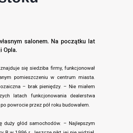
własnym salonem. Na początku lat
i Opla.
najduje się siedziba firmy, funkcjonował
wanym pomieszczeniu w centrum miasta.
rozaiczna – brak pieniędzy. – Nie miałem
ych latach funkcjonowania dealerstwa
 a po powrocie przez pół roku budowałem.
 się duży głód samochodów. – Najlepszym
 B w 1996 r. Jeszcze nikt jej nie widział,