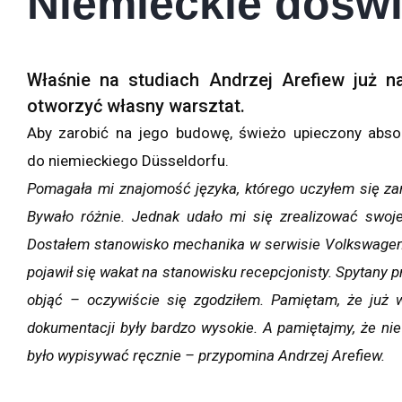
Niemieckie dośw
Właśnie na studiach Andrzej Arefiew już n
otworzyć własny warsztat.
Aby zarobić na jego budowę, świeżo upieczony absolw
do niemieckiego Düsseldorfu.
Pomagała mi znajomość języka, którego uczyłem się zaró
Bywało różnie. Jednak udało mi się zrealizować swoj
Dostałem stanowisko mechanika w serwisie Volkswagen
pojawił się wakat na stanowisku recepcjonisty. Spytany pr
objąć – oczywiście się zgodziłem. Pamiętam, że już
dokumentacji były bardzo wysokie. A pamiętajmy, że ni
było wypisywać ręcznie – przypomina Andrzej Arefiew.