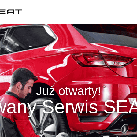
Już otwarty!
wany Serwis SEA