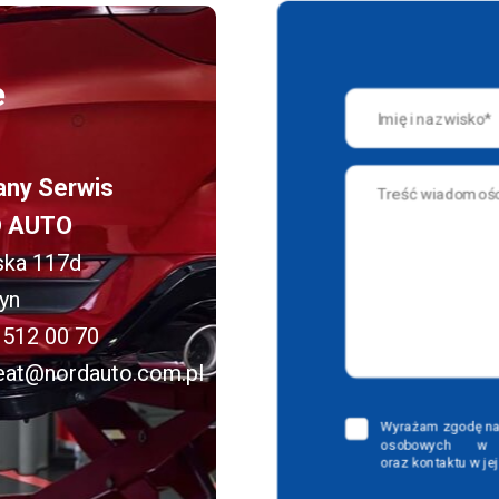
e
ny Serwis
 AUTO
ska 117d
yn
 512 00 70
eat@nordauto.com.pl
Wyrażam zgodę na
osobowych w 
oraz kontaktu w je