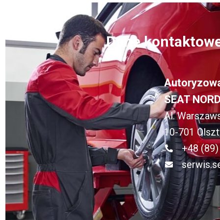
Dane kontaktow
Autoryzowa
SEAT
NORD
Al. Warszaw
10-701 Olszt
+48 (89)
serwis.s