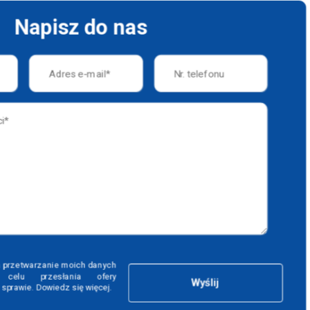
Napisz do nas
 przetwarzanie moich danych
celu przesłania ofery
Wyślij
j sprawie.
Dowiedz się więcej.